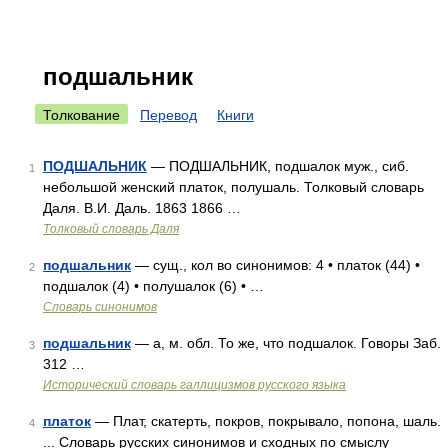
подшальник
Толкование
Перевод
Книги
ПОДШАЛЬНИК
— ПОДШАЛЬНИК, подшалок муж., сиб.
1
небольшой женский платок, полушаль. Толковый словарь
Даля. В.И. Даль. 1863 1866 …
Толковый словарь Даля
подшальник
— сущ., кол во синонимов: 4 • платок (44) •
2
подшалок (4) • полушалок (6) • …
Словарь синонимов
подшальник
— а, м. обл. То же, что подшалок. Говоры Заб.
3
312 …
Исторический словарь галлицизмов русского языка
платок
— Плат, скатерть, покров, покрывало, попона, шаль.
4
... Словарь русских синонимов и сходных по смыслу