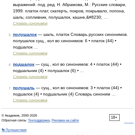
выражений. под. ред. Н. Абрамова, М.: Русские словари,
1999. платок плат, скатерть, покров, покрывало, попона,
шаль; сопливник, полушалок, кашне,&#8230; …
Словарь синонимов
полушалок
— шаль, платок Словарь русских синонимов.
5
полушалок сущ., кол во синонимов: 6 • платок (44) •
подшалок …
Словарь синонимов
подшалок
— сущ., кол во синонимов: 4 • платок (44) •
6
подшальник (4) • полушалок (6) • …
Словарь синонимов
полушаль
— сущ., кол во синонимов: 3 • платок (44) •
7
подшалок (4) • подшальник (4) Словарь синоним …
Словарь синонимов
© Академик, 2000-2026
18+
Обратная связь:
Техподдержка
,
Реклама на сайте
👣 Путешествия